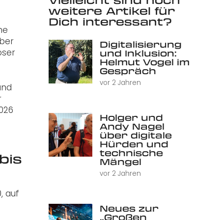
weitere Artikel für
Dich interessant?
he
über
Digitalisierung
oser
und Inklusion:
Helmut Vogel im
Gespräch
vor 2 Jahren
und
r
2026
Holger und
Andy Nagel
über digitale
Hürden und
technische
bis
Mängel
vor 2 Jahren
, auf
Neues zur
„Großen