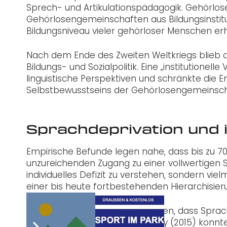
Sprech- und Artikulationspädagogik. Gehörlos
Gehörlosengemeinschaften aus Bildungsinstitu
Bildungsniveau vieler gehörloser Menschen erh
Nach dem Ende des Zweiten Weltkriegs blieb de
Bildungs- und Sozialpolitik. Eine „institutionell
linguistische Perspektiven und schränkte die E
Selbstbewusstseins der Gehörlosengemeinscha
Sprachdeprivation und 
Empirische Befunde legen nahe, dass bis zu 7
unzureichenden Zugang zu einer vollwertigen 
individuelles Defizit zu verstehen, sondern v
einer bis heute fortbestehenden Hierarchisi
Neurobiologische Studien belegen, dass Sprac
im Gehirn führen kann. Mayberry (2015) konnte