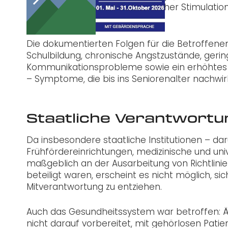
das Ausbleiben früher sprachlicher Stimulatio
vergleichen lässt.
Die dokumentierten Folgen für die Betroffenen
Schulbildung, chronische Angstzustände, gering
Kommunikationsprobleme sowie ein erhöhtes R
– Symptome, die bis ins Seniorenalter nachwir
Staatliche Verantwortu
Da insbesondere staatliche Institutionen – da
Frühfördereinrichtungen, medizinische und univ
maßgeblich an der Ausarbeitung von Richtlini
beteiligt waren, erscheint es nicht möglich, si
Mitverantwortung zu entziehen.
Auch das Gesundheitssystem war betroffen: Är
nicht darauf vorbereitet, mit gehörlosen Pat