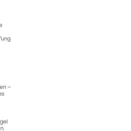
e
fung
ien –
es
gel
n.