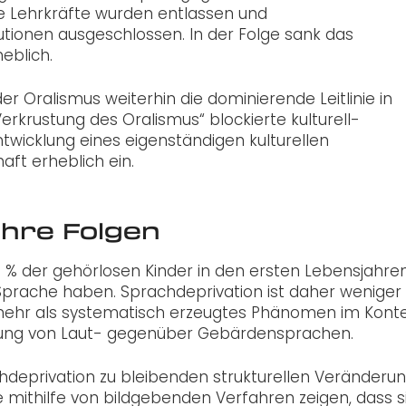
e Lehrkräfte wurden entlassen und
tionen ausgeschlossen. In der Folge sank das
eblich.
r Oralismus weiterhin die dominierende Leitlinie in
e Verkrustung des Oralismus“ blockierte kulturell-
ntwicklung eines eigenständigen kulturellen
ft erheblich ein.
ihre Folgen
0 % der gehörlosen Kinder in den ersten Lebensjahre
Sprache haben. Sprachdeprivation ist daher weniger 
ielmehr als systematisch erzeugtes Phänomen im Kont
erung von Laut- gegenüber Gebärdensprachen.
hdeprivation zu bleibenden strukturellen Veränderu
 mithilfe von bildgebenden Verfahren zeigen, dass s