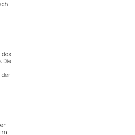
isch
 das
. Die
 der
hen
 im