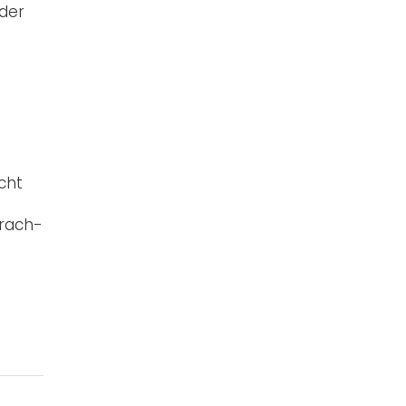
der
cht
prach-