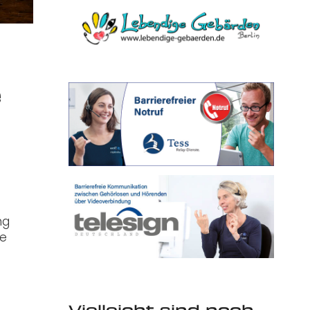
e
ng
he
Vielleicht sind noch