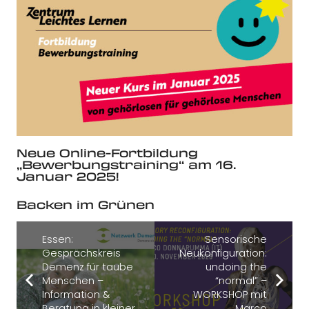
Neue Online-Fortbildung
„Bewerbungstraining“ am 16.
Januar 2025!
Backen im Grünen
Essen:
Sensorische
Gesprächskreis
Neukonfiguration:
Demenz für taube
undoing the
Menschen –
“normal” –
Information &
WORKSHOP mit
Beratung in kleiner
Marco