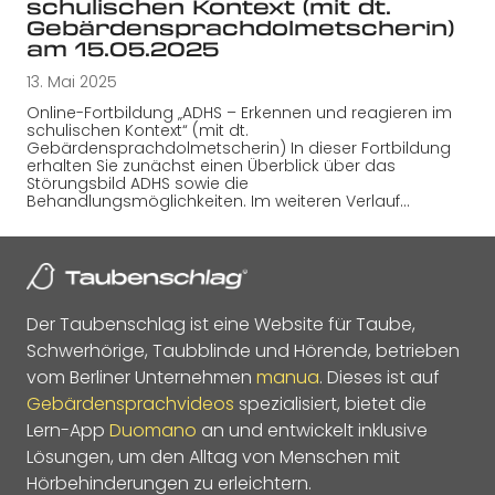
schulischen Kontext (mit dt.
Gebärdensprachdolmetscherin)
am 15.05.2025
13. Mai 2025
Online-Fortbildung „ADHS – Erkennen und reagieren im
schulischen Kontext“ (mit dt.
Gebärdensprachdolmetscherin) In dieser Fortbildung
erhalten Sie zunächst einen Überblick über das
Störungsbild ADHS sowie die
Behandlungsmöglichkeiten. Im weiteren Verlauf…
Der Taubenschlag ist eine Website für Taube,
Schwerhörige, Taubblinde und Hörende, betrieben
vom Berliner Unternehmen
manua
. Dieses ist auf
Gebärdensprachvideos
spezialisiert, bietet die
Lern-App
Duomano
an und entwickelt inklusive
Lösungen, um den Alltag von Menschen mit
Hörbehinderungen zu erleichtern.