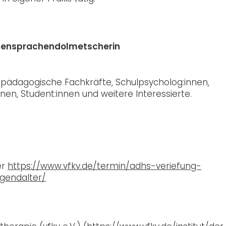
rdensprachendolmetscherin
n, pädagogische Fachkräfte, Schulpsycholog:innen,
nen, Student:innen und weitere Interessierte.
er
https://www.vfkv.de/termin/adhs-veriefung-
gendalter/