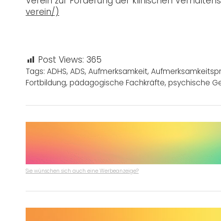
Verein zur Förderung der klinischen Verhaltens
verein/)
Post Views:
365
Tags:
ADHS
,
ADS
,
Aufmerksamkeit
,
Aufmerksamkeitsp
Fortbildung
,
pädagogische Fachkräfte
,
psychische G
Sie wünschen sich auch eine Werbeanzeige?