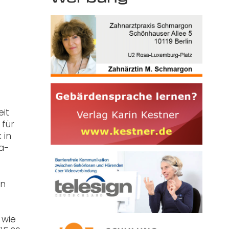
eit
 für
 in
pa-
an
 wie