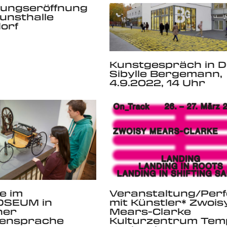
lungseröffnung
Kunsthalle
orf
Kunstgespräch in D
Sibylle Bergemann,
4.9.2022, 14 Uhr
e im
Veranstaltung/Per
SEUM in
mit Künstler* Zwois
her
Mears-Clarke
ensprache
Kulturzentrum Tem