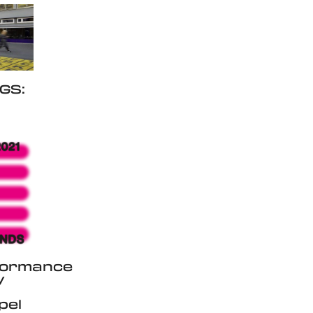
GS:
formance
y
pel