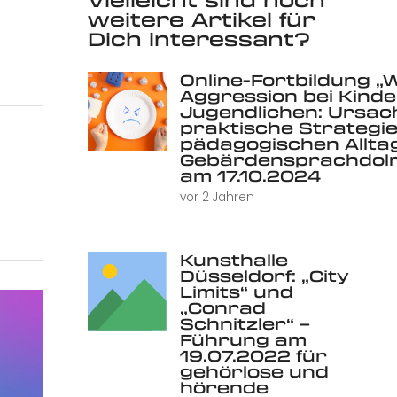
weitere Artikel für
Dich interessant?
Online-Fortbildung „
Aggression bei Kind
Jugendlichen: Ursac
praktische Strategie
pädagogischen Alltag 
Gebärdensprachdolm
am 17.10.2024
vor 2 Jahren
Kunsthalle
Düsseldorf: „City
Limits“ und
„Conrad
Schnitzler“ –
Führung am
19.07.2022 für
gehörlose und
hörende