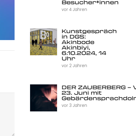
Besucher*innen
vor 4 Jahren
Kunstgespräch
in DGS:
Akinbode
Akinbiyi,
6.10.2024, 14
Uhr
vor 2 Jahren
DER ZAUBERBERG – V
23. Juni mit
Gebärdensprachdol
vor 3 Jahren