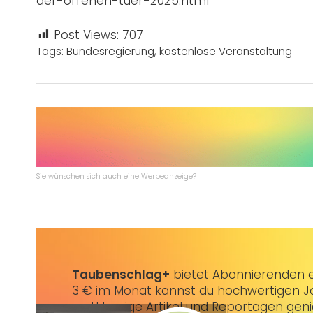
der-offenen-tuer-2025.html
Post Views:
707
Tags:
Bundesregierung
,
kostenlose Veranstaltung
Sie wünschen sich auch eine Werbeanzeige?
Taubenschlag+
bietet Abonnierenden ex
3 € im Monat kannst du hochwertigen Jo
erstklassige Artikel und Reportagen gen