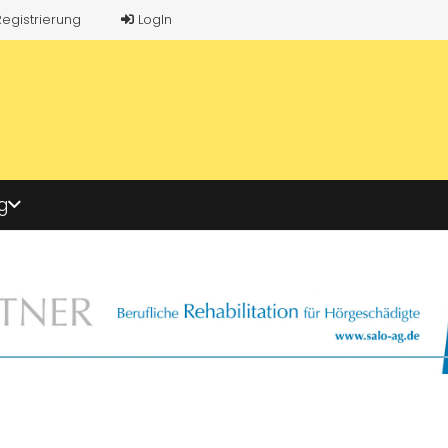
Registrierung
LogIn
g