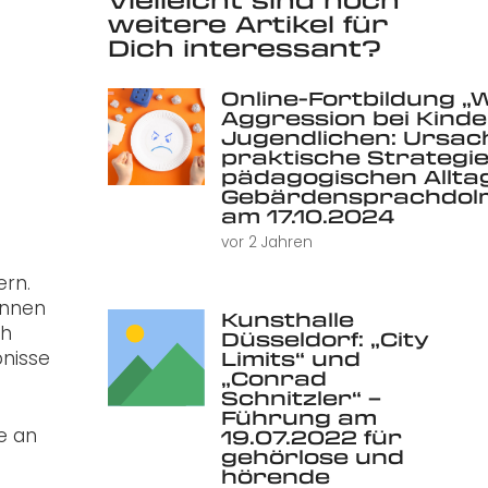
weitere Artikel für
Dich interessant?
Online-Fortbildung „
Aggression bei Kind
Jugendlichen: Ursac
praktische Strategie
pädagogischen Alltag 
Gebärdensprachdolm
am 17.10.2024
vor 2 Jahren
ern.
önnen
Kunsthalle
ch
Düsseldorf: „City
bnisse
Limits“ und
„Conrad
Schnitzler“ –
Führung am
e an
19.07.2022 für
gehörlose und
hörende