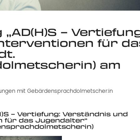
 „AD(H)S – Vertiefung
nterventionen für da
dt.
olmetscherin) am
ildungen mit Gebärdensprachdolmetscher:in
)S – Vertiefung: Verständnis und
n für das Jugendalter“
densprachdolmetscherin)