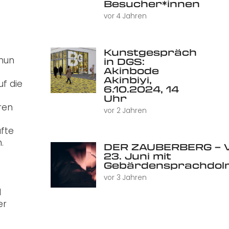
Besucher*innen
vor 4 Jahren
Kunstgespräch
 nun
in DGS:
Akinbode
Akinbiyi,
uf die
6.10.2024, 14
Uhr
ren
vor 2 Jahren
äfte
.
DER ZAUBERBERG – V
23. Juni mit
Gebärdensprachdol
vor 3 Jahren
d
er