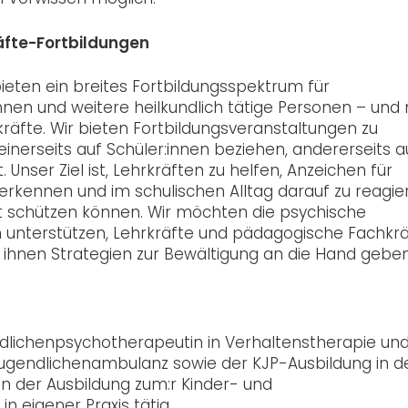
äfte-Fortbildungen
eten ein breites Fortbildungsspektrum für
innen und weitere heilkundlich tätige Personen – und
räfte. Wir bieten Fortbildungsveranstaltungen zu
nerseits auf Schüler:innen beziehen, andererseits a
 Unser Ziel ist, Lehrkräften zu helfen, Anzeichen für
erkennen und im schulischen Alltag darauf zu reagie
bst schützen können. Wir möchten die psychische
n unterstützen, Lehrkräfte und pädagogische Fachkr
d ihnen Strategien zur Bewältigung an die Hand geben
endlichenpsychotherapeutin in Verhaltenstherapie un
 Jugendlichenambulanz sowie der KJP-Ausbildung in d
in der Ausbildung zum:r Kinder- und
n eigener Praxis tätig.