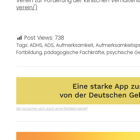
Verein zur Förderung der klinischen Verhaltens
verein/)
Post Views:
738
Tags:
ADHS
,
ADS
,
Aufmerksamkeit
,
Aufmerksamkeitsp
Fortbildung
,
pädagogische Fachkräfte
,
psychische G
Sie wünschen sich auch eine Werbeanzeige?