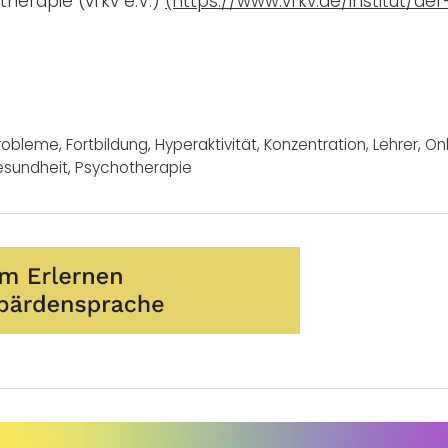
therapie (vfkv e.V.)
(https://www.vfkv.de/institut/der
robleme
,
Fortbildung
,
Hyperaktivität
,
Konzentration
,
Lehrer
,
On
esundheit
,
Psychotherapie