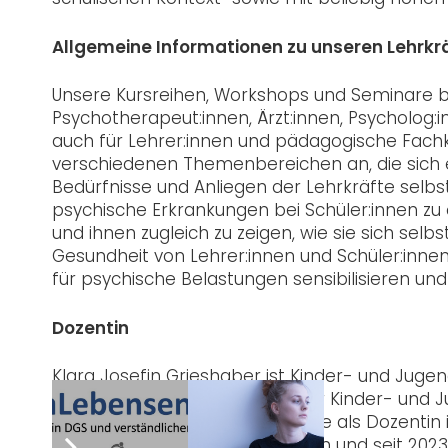
Allgemeine Informationen zu unseren Lehrkr
Unsere Kursreihen, Workshops und Seminare bi
Psychotherapeut:innen, Ärzt:innen, Psycholog:
auch für Lehrer:innen und pädagogische Fachk
verschiedenen Themenbereichen an, die sich ei
Bedürfnisse und Anliegen der Lehrkräfte selbst.
psychische Erkrankungen bei Schüler:innen zu 
und ihnen zugleich zu zeigen, wie sie sich sel
Gesundheit von Lehrer:innen und Schüler:inne
für psychische Belastungen sensibilisieren un
Dozentin
Klara Josefin Grieshaber ist Kinder- und Jug
arbeitet seit 2019 im Bereich der Kinder- und
vfkv gGmbH. Des Weiteren ist sie als Dozentin 
Jugendlichenpsychotherapeut:in und seit 2023 i