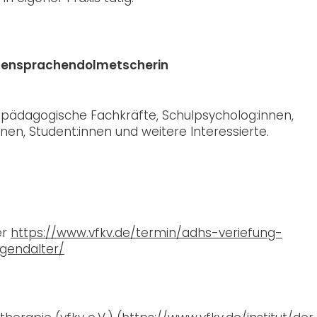
rdensprachendolmetscherin
n, pädagogische Fachkräfte, Schulpsycholog:innen,
nen, Student:innen und weitere Interessierte.
er
https://www.vfkv.de/termin/adhs-veriefung-
gendalter/