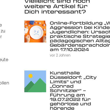
Vielleicht sind noch
weitere Artikel für
Dich interessant?
Online-Fortbildung „
e
Aggression bei Kind
 zu
Jugendlichen: Ursac
praktische Strategie
r
pädagogischen Alltag 
Gebärdensprachdolm
am 17.10.2024
vor 2 Jahren
eute
Kunsthalle
Düsseldorf: „City
Limits“ und
ollen
„Conrad
Schnitzler“ –
Führung am
19.07.2022 für
gehörlose und
hörende