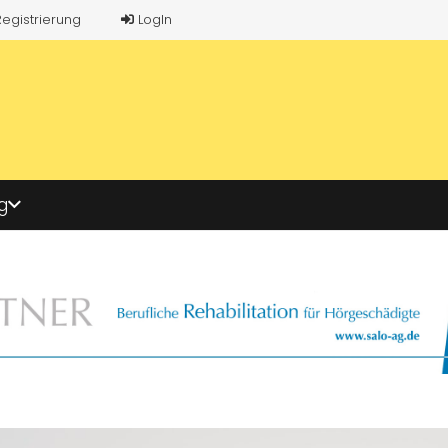
Registrierung
LogIn
g