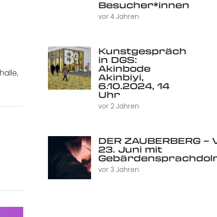
Besucher*innen
vor 4 Jahren
Kunstgespräch
in DGS:
Akinbode
halle
,
Akinbiyi,
6.10.2024, 14
Uhr
vor 2 Jahren
DER ZAUBERBERG – V
23. Juni mit
Gebärdensprachdol
vor 3 Jahren