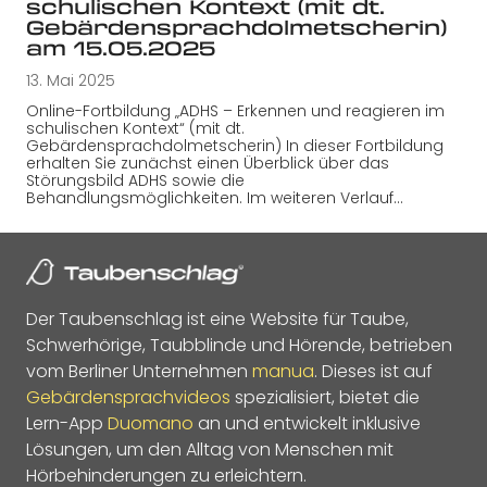
schulischen Kontext (mit dt.
Gebärdensprachdolmetscherin)
am 15.05.2025
13. Mai 2025
Online-Fortbildung „ADHS – Erkennen und reagieren im
schulischen Kontext“ (mit dt.
Gebärdensprachdolmetscherin) In dieser Fortbildung
erhalten Sie zunächst einen Überblick über das
Störungsbild ADHS sowie die
Behandlungsmöglichkeiten. Im weiteren Verlauf…
Der Taubenschlag ist eine Website für Taube,
Schwerhörige, Taubblinde und Hörende, betrieben
vom Berliner Unternehmen
manua
. Dieses ist auf
Gebärdensprachvideos
spezialisiert, bietet die
Lern-App
Duomano
an und entwickelt inklusive
Lösungen, um den Alltag von Menschen mit
Hörbehinderungen zu erleichtern.