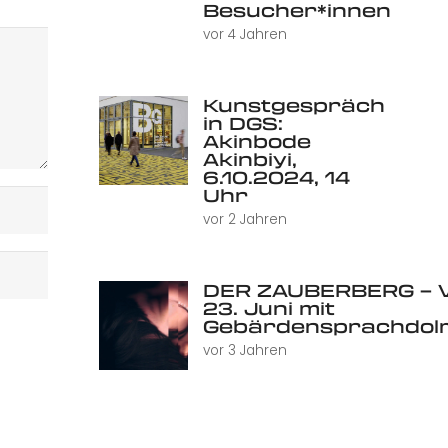
Besucher*innen
vor 4 Jahren
Kunstgespräch
in DGS:
Akinbode
Akinbiyi,
6.10.2024, 14
Uhr
vor 2 Jahren
DER ZAUBERBERG – V
23. Juni mit
Gebärdensprachdol
vor 3 Jahren