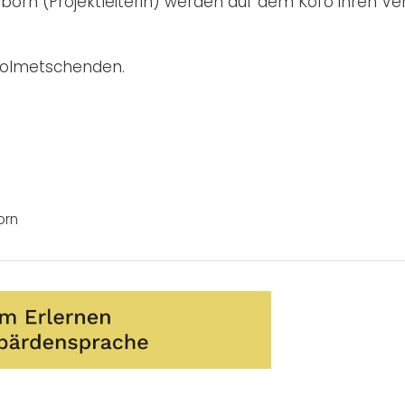
lborn (Projektleiterin) werden auf dem Kofo ihren Ve
dolmetschenden.
orn