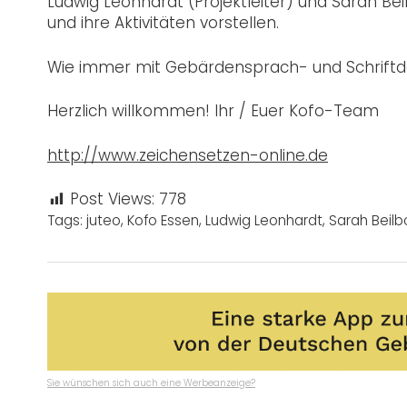
Ludwig Leonhardt (Projektleiter) und Sarah Bei
und ihre Aktivitäten vorstellen.
Wie immer mit Gebärdensprach- und Schrift
Herzlich willkommen! Ihr / Euer Kofo-Team
http://www.zeichensetzen-online.de
Post Views:
778
Tags:
juteo
,
Kofo Essen
,
Ludwig Leonhardt
,
Sarah Beilb
Sie wünschen sich auch eine Werbeanzeige?