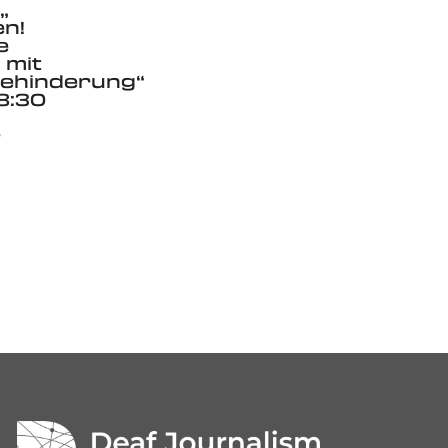
„
en!
e
 mit
Behinderung“
8:30
r