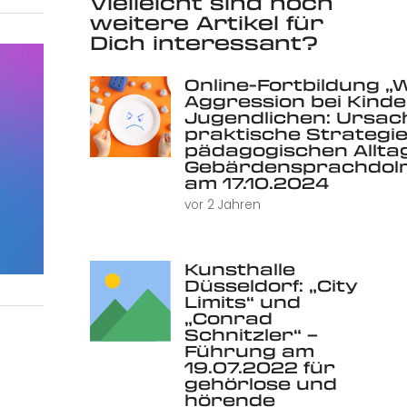
Vielleicht sind noch
weitere Artikel für
Dich interessant?
Online-Fortbildung „
Aggression bei Kind
Jugendlichen: Ursac
praktische Strategie
pädagogischen Alltag 
Gebärdensprachdolm
am 17.10.2024
vor 2 Jahren
Kunsthalle
Düsseldorf: „City
Limits“ und
„Conrad
Schnitzler“ –
Führung am
19.07.2022 für
gehörlose und
hörende