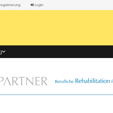
Registrierung
LogIn
g