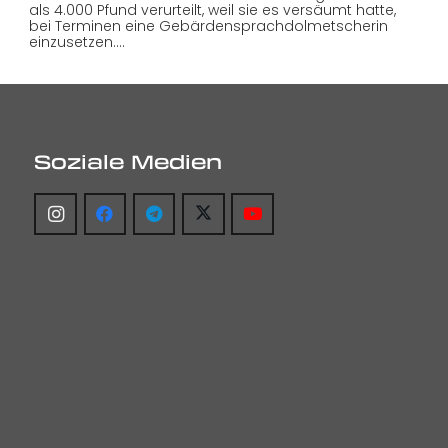
als 4.000 Pfund verurteilt, weil sie es versäumt hatte,
bei Terminen eine Gebärdensprachdolmetscherin
einzusetzen.…
Soziale Medien