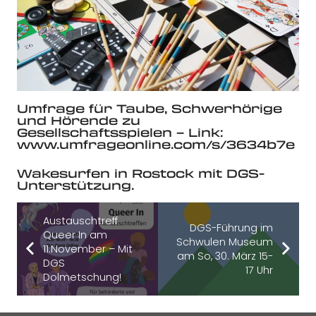
Umfrage für Taube, Schwerhörige
und Hörende zu
Gesellschaftsspielen – Link:
www.umfrageonline.com/s/3634b7e
Wakesurfen in Rostock mit DGS-
Unterstützung.
Austauschtreff
DGS-Führung im
Queer In am
Schwulen Museum
11.November – Mit
am So, 30. März 15-
DGS
17 Uhr
Dolmetschung!