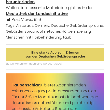
herunterladen
.
Weitere interessante Materialien gibt es in der
Mediathek der Landesinitiative
.
Post Views:
929
Tags:
Arztpraxis
,
Demenz
,
Deutsche Gebärdensprache
,
Gebärdensprachdolmetscher
,
Hörbehinderung
,
Menschen mit Hörbehinderung
,
taub
Sie wünschen sich auch eine Werbeanzeige?
Taubenschlag+
bietet Abonnierenden
exklusiven Zugang zu interessanten Inhalten.
Für nur 3 € im Monat kannst du hochwertigen
Journalismus unterstützen und gleichzeitig
erstklassige Artikel und Reportagen