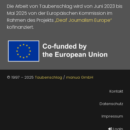
Die Arbeit von Taubenschlag wird von Juni 2023 bis
Mai 2025 von der Europäischen Kommission im
Rahmen des Projekts
„Deaf Journalism Europe“
kofinanziert.
© 1997 – 2025
Taubenschlag
/
manua GmbH
Kontakt
Datenschutz
Impressum
LogIn