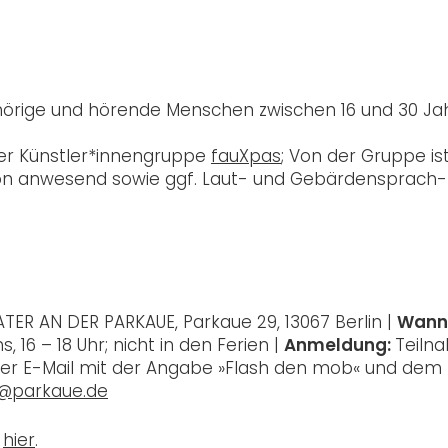
rhörige und hörende Menschen zwischen 16 und 30 Ja
der Künstler*innengruppe
fauXpas
; Von der Gruppe is
on anwesend sowie ggf. Laut- und Gebärdensprach-
ATER AN DER PARKAUE, Parkaue 29, 13067 Berlin |
Wann
 16 – 18 Uhr; nicht in den Ferien |
Anmeldung:
Teiln
einer E-Mail mit der Angabe »Flash den mob« und dem
@parkaue.de
r
hier
.