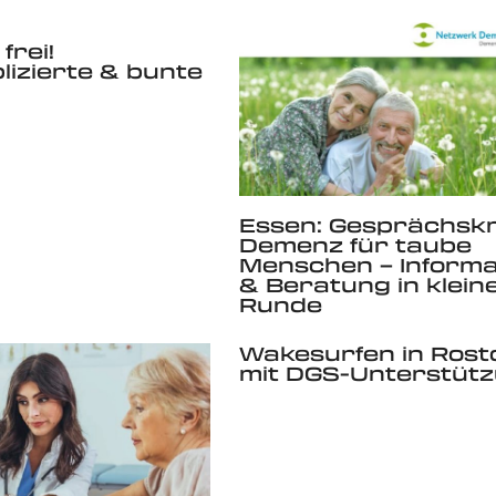
frei!
izierte & bunte
Essen: Gesprächskr
Demenz für taube
Menschen – Informa
& Beratung in klein
Runde
Wakesurfen in Rost
mit DGS-Unterstütz