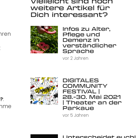
Vielleicht sind noch
weitere Artikel für
Dich interessant?
Infos zu Alter,
hren
Pflege und
Demenz in
verständlicher
t
Sprache
vor 2 Jahren
DIGITALES
COMMUNITY
FESTIVAL |
28.-30. Mai 2021
?
:
| Theater an der
ahme
Parkaue
vor 5 Jahren
Unterscheidet euch! 