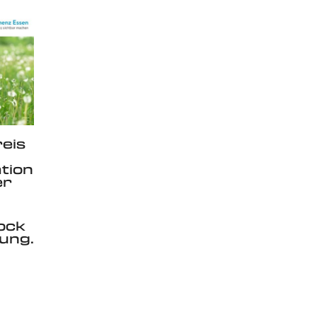
eis
tion
er
ock
ung.