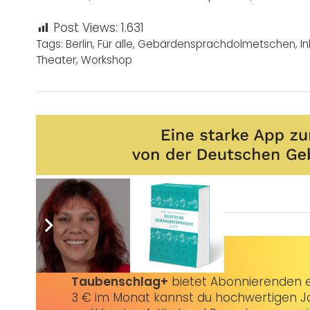
Post Views:
1.631
Tags:
Berlin
,
Für alle
,
Gebärdensprachdolmetschen
,
In
Theater
,
Workshop
Sie wünschen sich auch eine Werbeanzeige?
Taubenschlag+
bietet Abonnierenden ex
3 € im Monat kannst du hochwertigen Jo