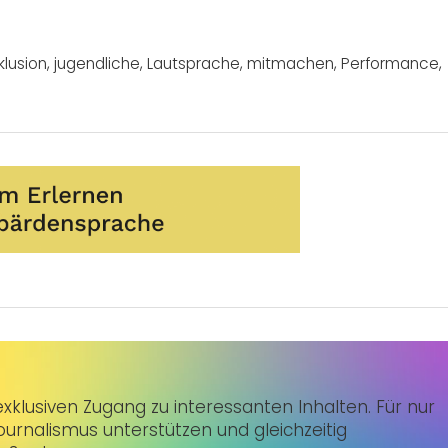
klusion
,
jugendliche
,
Lautsprache
,
mitmachen
,
Performance
,
klusiven Zugang zu interessanten Inhalten. Für nur
urnalismus unterstützen und gleichzeitig