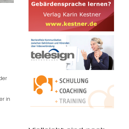
der
r in