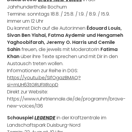
Brave New Voices
Jahrhunderthalle Bochum
Termine: sonntags 18.8. / 25.8. / 1.9. / 8.9. / 15.9.
immer um 12 Uhr
Du kannst Dich auf die Autor:innen
Édouard Louis,
Sivan Ben Yishai, Fatma Aydemir und Hengameh
Yaghoobifarah, Jeremy O. Harris und Cemile
Sahin
freuen, die jeweils mit Moderatorin
Fatima
Khan
über ihre Texte sprechen und mit Dir in den
Austausch treten wollen.
Informationen zur Reihe in DGS:
https://youtu.be/SIfOgazBMAQ?
si=mUH63tGRUFIXRcpD
Direkt zur Website:
https://www.ruhrtriennale.de/de/programm/brave-
new-voices/136
Schauspiel
in der Kraftzentrale im
LEGENDE
Landschaftspark Duisburg-Nord