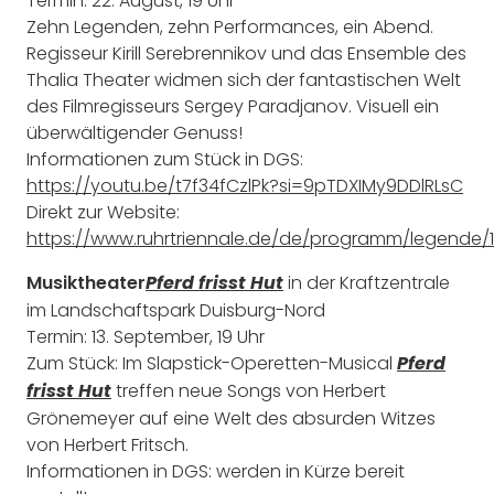
Termin: 22. August, 19 Uhr
Zehn Legenden, zehn Performances, ein Abend.
Regisseur Kirill Serebrennikov und das Ensemble des
Thalia Theater widmen sich der fantastischen Welt
des Filmregisseurs Sergey Paradjanov. Visuell ein
überwältigender Genuss!
Informationen zum Stück in DGS:
https://youtu.be/t7f34fCzlPk?si=9pTDXIMy9DDlRLsC
Direkt zur Website:
https://www.ruhrtriennale.de/de/programm/legende/1
Musiktheater
in der Kraftzentrale
Pferd frisst Hut
im Landschaftspark Duisburg-Nord
Termin: 13. September, 19 Uhr
Zum Stück: Im Slapstick-Operetten-Musical
Pferd
treffen neue Songs von Herbert
frisst Hut
Grönemeyer auf eine Welt des absurden Witzes
von Herbert Fritsch.
Informationen in DGS: werden in Kürze bereit