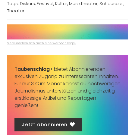
Tags:
Diskurs
,
Festival
,
Kultur
,
Musiktheater
,
Schauspiel
,
Theater
Sie wünschen sich auch eine Werbeanzeige?
Taubenschlag+
bietet Abonnierenden
exklusiven Zugang zu interessanten Inhalten.
Für nur 3 € im Monat kannst du hochwertigen
Journalismus unterstützen und gleichzeitig
erstklassige Artikel und Reportagen
genießen!
Jetzt abonnieren