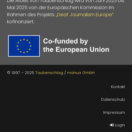
Die Arbeit von Taubenschlag wird von Juni 2023 bis
Mai 2025 von der Europäischen Kommission im
Rahmen des Projekts
„Deaf Journalism Europe“
kofinanziert.
© 1997 – 2025
Taubenschlag
/
manua GmbH
Kontakt
Datenschutz
Impressum
LogIn