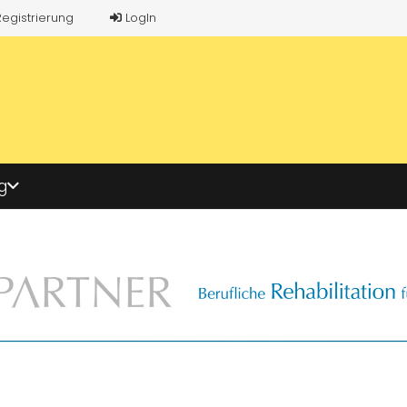
Registrierung
LogIn
g