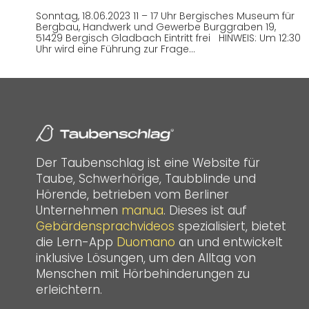
Sonntag, 18.06.2023 11 – 17 Uhr Bergisches Museum für
Bergbau, Handwerk und Gewerbe Burggraben 19,
51429 Bergisch Gladbach Eintritt frei HINWEIS: Um 12:30
Uhr wird eine Führung zur Frage…
Der Taubenschlag ist eine Website für
Taube, Schwerhörige, Taubblinde und
Hörende, betrieben vom Berliner
Unternehmen
manua
. Dieses ist auf
Gebärdensprachvideos
spezialisiert, bietet
die Lern-App
Duomano
an und entwickelt
inklusive Lösungen, um den Alltag von
Menschen mit Hörbehinderungen zu
erleichtern.