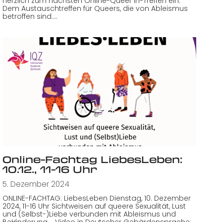
herzlich zum nächsten Online-Queer In-Treffen ein.
Dem Austauschtreffen für Queers, die von Ableismus
betroffen sind.…
Online-Fachtag LiebesLeben:
10.12., 11-16 Uhr
5. Dezember 2024
ONLINE-FACHTAG: LiebesLeben Dienstag, 10. Dezember
2024, 11-16 Uhr Sichtweisen auf queere Sexualität, Lust
und (Selbst-)Liebe verbunden mit Ableismus und
BeHinderung. Video in Deutscher Gebärdensprache: