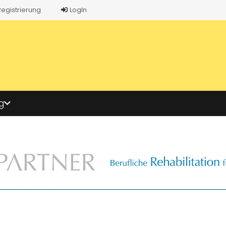
Registrierung
LogIn
g