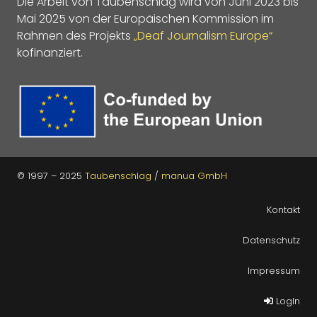
Die Arbeit von Taubenschlag wird von Juni 2023 bis
Mai 2025 von der Europäischen Kommission im
Rahmen des Projekts
„Deaf Journalism Europe“
kofinanziert.
© 1997 – 2025
Taubenschlag
/
manua GmbH
Kontakt
Datenschutz
Impressum
LogIn