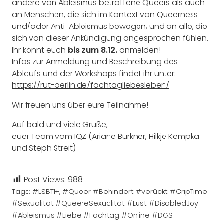
andere von Ableismus betroffene Queers als auch
an Menschen, die sich im Kontext von Queerness
und/oder Anti-Ableismus bewegen, und an alle, die
sich von dieser Ankündigung angesprochen fühlen.
Ihr könnt euch
bis zum 8.12.
anmelden!
Infos zur Anmeldung und Beschreibung des
Ablaufs und der Workshops findet ihr unter:
https://rut-berlin.de/fachtagliebesleben/
Wir freuen uns über eure Teilnahme!
Auf bald und viele Grüße,
euer Team vom IQZ (Ariane Bürkner, Hilkje Kempka
und Steph Streit)
Post Views:
988
Tags:
#LSBTI+
,
#Queer #Behindert #verückt #CripTime
#Sexualität #QueereSexualität #Lust #DisabledJoy
#Ableismus #Liebe #Fachtag #Online #DGS