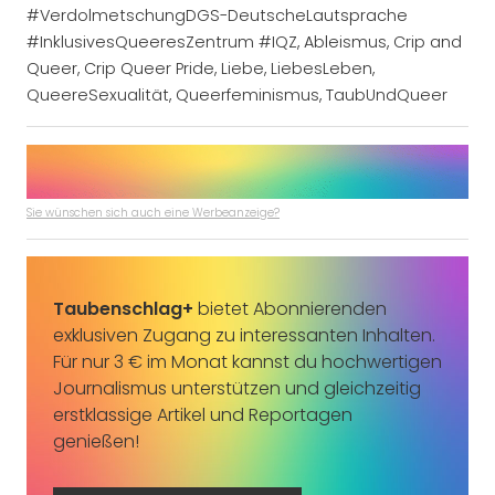
#VerdolmetschungDGS-DeutscheLautsprache
#InklusivesQueeresZentrum #IQZ
,
Ableismus
,
Crip and
Queer
,
Crip Queer Pride
,
Liebe
,
LiebesLeben
,
QueereSexualität
,
Queerfeminismus
,
TaubUndQueer
Sie wünschen sich auch eine Werbeanzeige?
Taubenschlag+
bietet Abonnierenden
exklusiven Zugang zu interessanten Inhalten.
Für nur 3 € im Monat kannst du hochwertigen
Journalismus unterstützen und gleichzeitig
erstklassige Artikel und Reportagen
genießen!