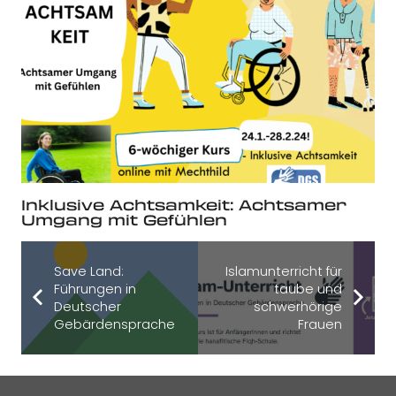
Inklusive Achtsamkeit: Achtsamer
Umgang mit Gefühlen
Save Land:
Islamunterricht für
Führungen in
taube und
Deutscher
schwerhörige
Gebärdensprache
Frauen