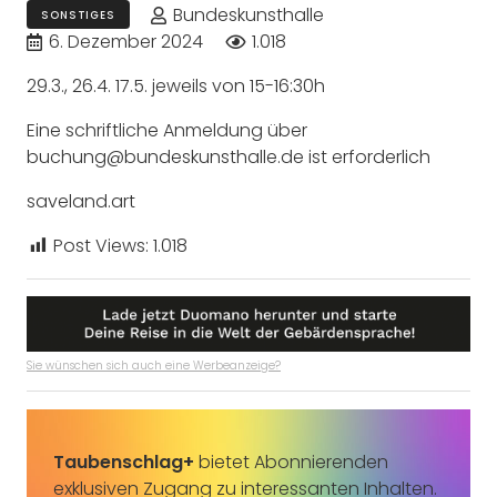
Bundeskunsthalle
SONSTIGES
6. Dezember 2024
1.018
29.3., 26.4. 17.5. jeweils von 15-16:30h
Eine schriftliche Anmeldung über
buchung@bundeskunsthalle.de ist erforderlich
saveland.art
Post Views:
1.018
Sie wünschen sich auch eine Werbeanzeige?
Taubenschlag+
bietet Abonnierenden
exklusiven Zugang zu interessanten Inhalten.