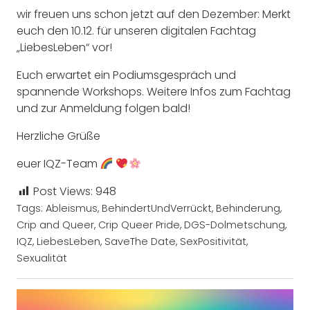
wir freuen uns schon jetzt auf den Dezember: Merkt
euch den 10.12. für unseren digitalen Fachtag
„LiebesLeben“ vor!
Euch erwartet ein Podiumsgespräch und
spannende Workshops. Weitere Infos zum Fachtag
und zur Anmeldung folgen bald!
Herzliche Grüße
euer IQZ-Team
Post Views:
948
Tags:
Ableismus
,
BehindertUndVerrückt
,
Behinderung
,
Crip and Queer
,
Crip Queer Pride
,
DGS-Dolmetschung
,
IQZ
,
LiebesLeben
,
SaveThe Date
,
SexPositivität
,
Sexualität