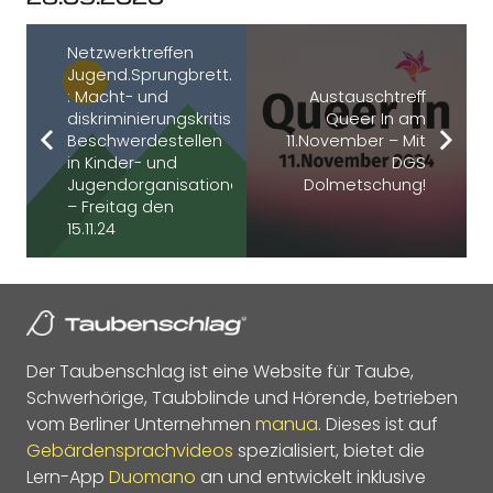
Netzwerktreffen
Jugend.Sprungbrett.Kultur
: Macht- und
Austauschtreff
diskriminierungskritische
Queer In am
Beschwerdestellen
11.November – Mit
in Kinder- und
DGS
Jugendorganisationen
Dolmetschung!
– Freitag den
15.11.24
Der Taubenschlag ist eine Website für Taube,
Schwerhörige, Taubblinde und Hörende, betrieben
vom Berliner Unternehmen
manua
. Dieses ist auf
Gebärdensprachvideos
spezialisiert, bietet die
Lern-App
Duomano
an und entwickelt inklusive