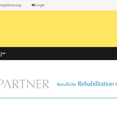
Registrierung
LogIn
g