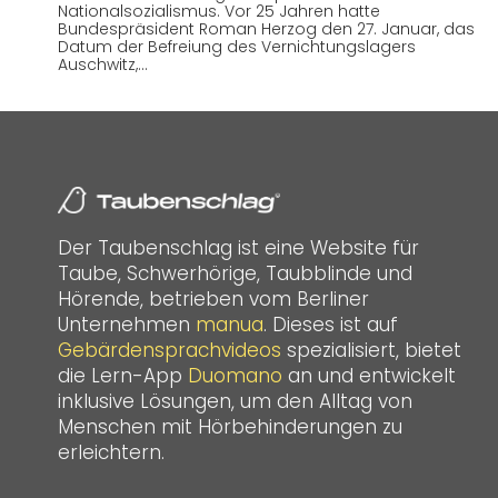
Nationalsozialismus. Vor 25 Jahren hatte
Bundespräsident Roman Herzog den 27. Januar, das
Datum der Befreiung des Vernichtungslagers
Auschwitz,…
Der Taubenschlag ist eine Website für
Taube, Schwerhörige, Taubblinde und
Hörende, betrieben vom Berliner
Unternehmen
manua
. Dieses ist auf
Gebärdensprachvideos
spezialisiert, bietet
die Lern-App
Duomano
an und entwickelt
inklusive Lösungen, um den Alltag von
Menschen mit Hörbehinderungen zu
erleichtern.