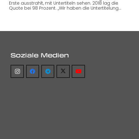
Erste ausstrahlt, mit Untertiteln sehen. 2018 lag die
Quote bei 98 Prozent. „Wir haben die Untertitelung…
Soziale Medien