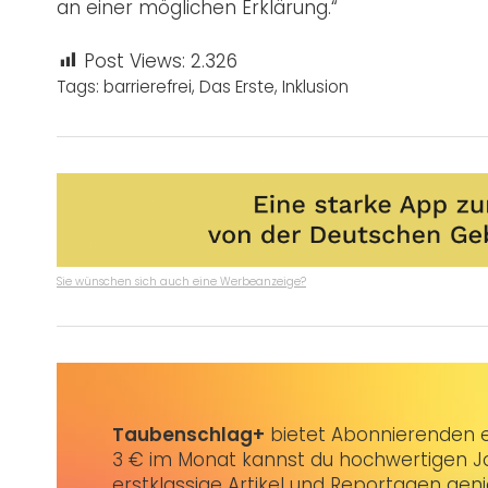
an einer möglichen Erklärung.“
Post Views:
2.326
Tags:
barrierefrei
,
Das Erste
,
Inklusion
Sie wünschen sich auch eine Werbeanzeige?
Taubenschlag+
bietet Abonnierenden ex
3 € im Monat kannst du hochwertigen Jo
erstklassige Artikel und Reportagen gen