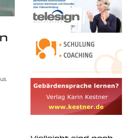
in
us.
Vielleicht sind noch