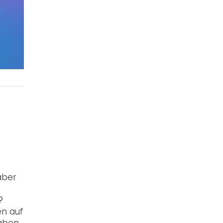
aber
?
en auf
aben.