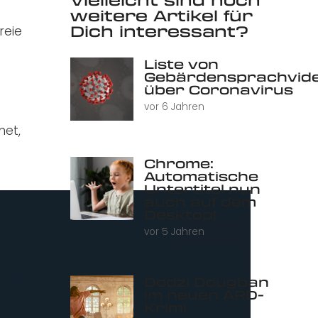
weitere Artikel für
Dich interessant?
reie
Liste von
Gebärdensprachvid
über Coronavirus
vor 6 Jahren
net,
Chrome:
Automatische
Untertitel nun
auch auf dem
Desktop!
vor 5 Jahren
Dodzi Dougban
im neuen ARD-
Krimi