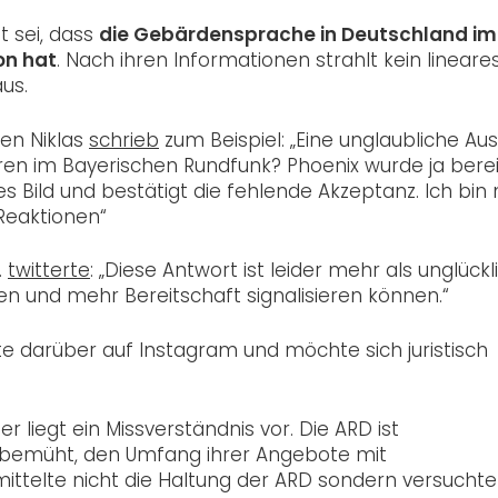
t sei, dass
die Gebärdensprache in Deutschland im
on hat
. Nach ihren Informationen strahlt kein lineare
us.
en Niklas
schrieb
zum Beispiel: „Eine unglaubliche Au
ren im Bayerischen Rundfunk? Phoenix wurde ja berei
des Bild und bestätigt die fehlende Akzeptanz. Ich bi
Reaktionen“
.
twitterte
: „Diese Antwort ist leider mehr als unglückl
 und mehr Bereitschaft signalisieren können.“
e darüber auf Instagram und möchte sich juristisch
er liegt ein Missverständnis vor. Die ARD ist
m bemüht, den Umfang ihrer Angebote mit
telte nicht die Haltung der ARD sondern versuchte