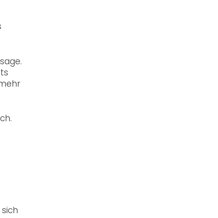
s
ssage.
ts
n mehr
ich.
 sich