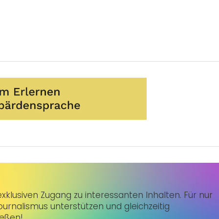
klusiven Zugang zu interessanten Inhalten. Für nur
urnalismus unterstützen und gleichzeitig
ießen!