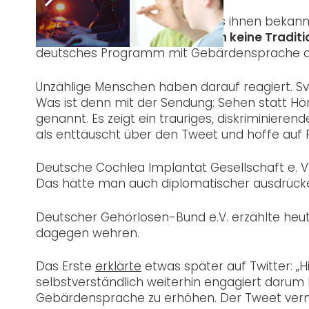
Das Erste erklärte dann, dass es ihnen bekann
Gegensatz zu anderen Ländern keine Traditi
deutsches Programm mit Gebärdensprache a
Unzählige Menschen haben darauf reagiert. Sv
Was ist denn mit der Sendung: Sehen statt Hö
genannt. Es zeigt ein trauriges, diskriminieren
als enttäuscht über den Tweet und hoffe auf 
Deutsche Cochlea Implantat Gesellschaft e. V
Das hätte man auch diplomatischer ausdrücken
Deutscher Gehörlosen-Bund e.V. erzählte heut
dagegen wehren.
Das Erste
erklärte
etwas später auf Twitter: „Hi
selbstverständlich weiterhin engagiert daru
Gebärdensprache zu erhöhen. Der Tweet vermit