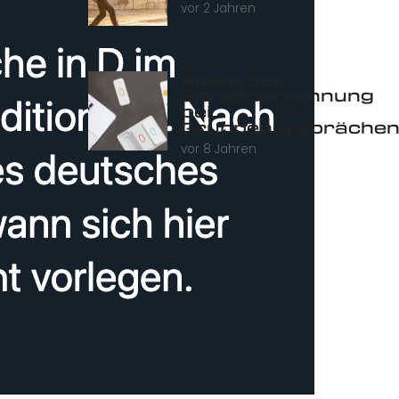
vor 2 Jahren
SpeakSee:
Spracherkennung
bei
Gruppengespräche
vor 8 Jahren