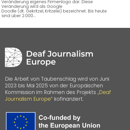
Veränderung eigenes Firmenlogo dar. Diese
Veränderung wird als Google
Doodle (dt. Gekritzel, Kritzelei) bezeichnet. Bis heute
sind über 2.000…
Die Arbeit von Taubenschlag wird von Juni
2023 bis Mai 2025 von der Europäischen
Kommission im Rahmen des Projekts
„Deaf
Journalism Europe“
kofinanziert.