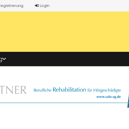
Registrierung
LogIn
g