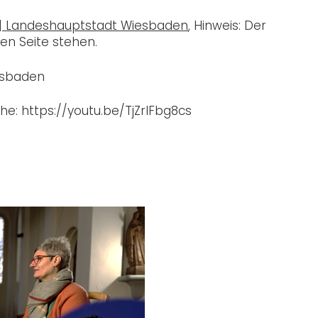
| Landeshauptsta
dt Wiesbaden
, Hinweis: Der
en Seite stehen.
iesbaden
e: https://youtu.be/TjZrIFbg8cs