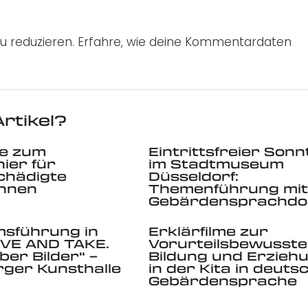
u reduzieren.
Erfahre, wie deine Kommentardaten
rtikel?
e zum
Eintrittsfreier Son
nier für
im Stadtmuseum
chädigte
Düsseldorf:
innen
Themenführung mit
Gebärdensprachdol
sführung in
Erklärfilme zur
IVE AND TAKE.
Vorurteilsbewusst
ber Bilder“ –
Bildung und Erzieh
ger Kunsthalle
in der Kita in deuts
Gebärdensprache