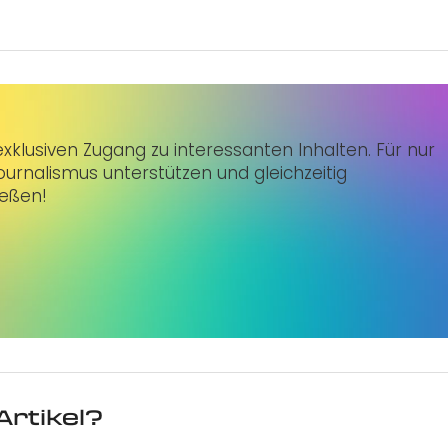
klusiven Zugang zu interessanten Inhalten. Für nur
urnalismus unterstützen und gleichzeitig
ießen!
Artikel?