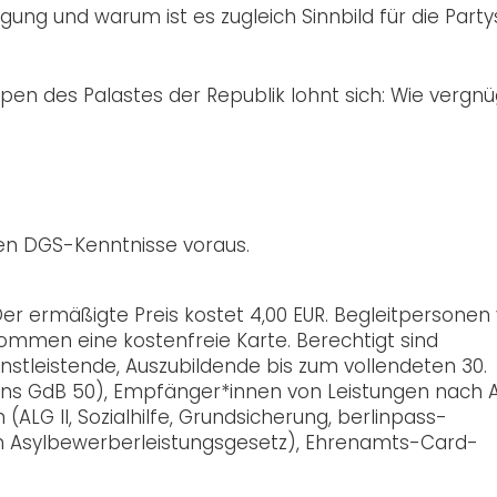
ung und warum ist es zugleich Sinnbild für die Part
mpen des Palastes der Republik lohnt sich: Wie vergn
nen DGS-Kenntnisse voraus.
 Der ermäßigte Preis kostet 4,00 EUR. Begleitpersonen
mmen eine kostenfreie Karte. Berechtigt sind
ienstleistende, Auszubildende bis zum vollendeten 30.
ns GdB 50), Empfänger*innen von Leistungen nach AL
(ALG II, Sozialhilfe, Grundsicherung, berlinpass-
m Asylbewerberleistungsgesetz), Ehrenamts-Card-