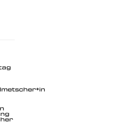
ntag
metscher*in
en
ung
cher