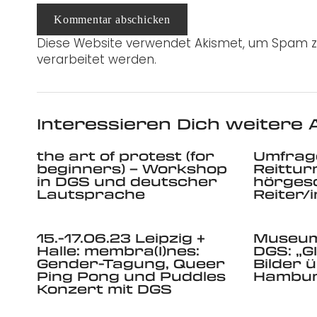
Kommentar abschicken
Diese Website verwendet Akismet, um Spam z
verarbeitet werden.
Interessieren Dich weitere A
the art of protest (for
Umfrag
beginners) – Workshop
Reittur
in DGS und deutscher
hörges
Lautsprache
Reiter/
15.-17.06.23 Leipzig +
Museum
Halle: membra(I)nes:
DGS: „G
Gender-Tagung, Queer
Bilder ü
Ping Pong und Puddles
Hambur
Konzert mit DGS