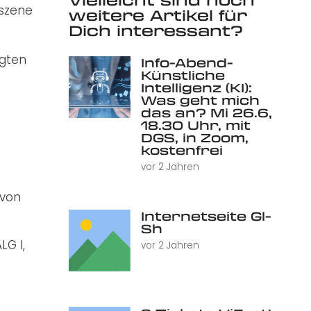
yszene
weitere Artikel für
Dich interessant?
ügten
Info-Abend-
Künstliche
Intelligenz (KI):
Was geht mich
das an? Mi 26.6,
18.30 Uhr, mit
DGS, in Zoom,
kostenfrei
vor 2 Jahren
 von
Internetseite Gl-
Sh
G I,
vor 2 Jahren