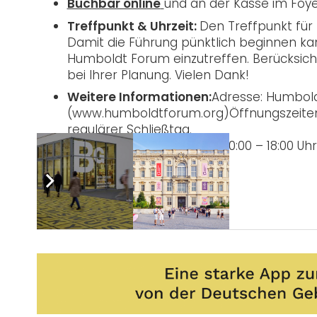
Buchbar online
und an der Kasse im Foy
Treffpunkt & Uhrzeit:
Den Treffpunkt für
Damit die Führung pünktlich beginnen kan
Humboldt Forum einzutreffen. Berücksichti
bei Ihrer Planung. Vielen Dank!
Weitere Informationen:
Adresse: Humboldt
(www.humboldtforum.org)Öffnungszeiten: 
regulärer Schließtag.
Besucherservice: Mo – Sa: 10:00 – 18:00 Uh
Post Views:
1.511