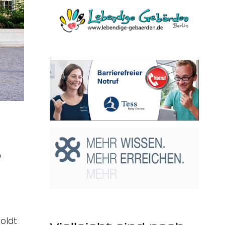
S
oldt