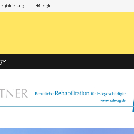
Registrierung
LogIn
g