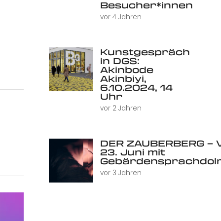
Besucher*innen
vor 4 Jahren
Kunstgespräch
in DGS:
Akinbode
Akinbiyi,
6.10.2024, 14
Uhr
vor 2 Jahren
DER ZAUBERBERG – V
23. Juni mit
Gebärdensprachdol
vor 3 Jahren