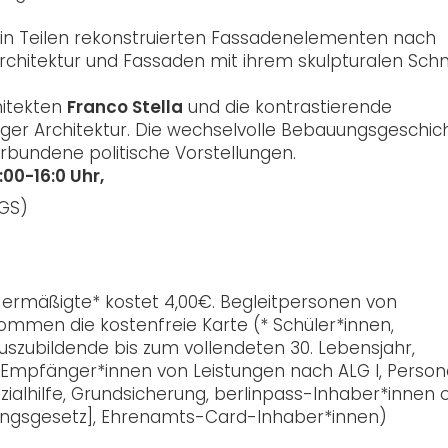
 in Teilen rekonstruierten Fassadenelementen nach
 Architektur und Fassaden mit ihrem skulpturalen Sc
hitekten
Franco Stella
und die kontrastierende
er Architektur. Die wechselvolle Bebauungsgeschic
bundene politische Vorstellungen.
00-16:0 Uhr,
GS)
ie ermäßigte* kostet 4,00€. Begleitpersonen von
mmen die kostenfreie Karte (* Schüler*innen,
 Auszubildende bis zum vollendeten 30. Lebensjahr,
Empfänger*innen von Leistungen nach ALG I, Person
ozialhilfe, Grundsicherung, berlinpass-Inhaber*innen 
ungsgesetz], Ehrenamts-Card-Inhaber*innen)