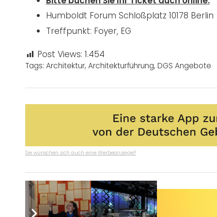
Bitte buchen Sie Ihr Ticket auch online.
Humboldt Forum
Schloßplatz
10178 Berlin
Treffpunkt: Foyer, EG
Post Views:
1.454
Tags:
Architektur
,
Architekturführung
,
DGS Angebote
Sie wünschen sich auch eine Werbeanzeige?