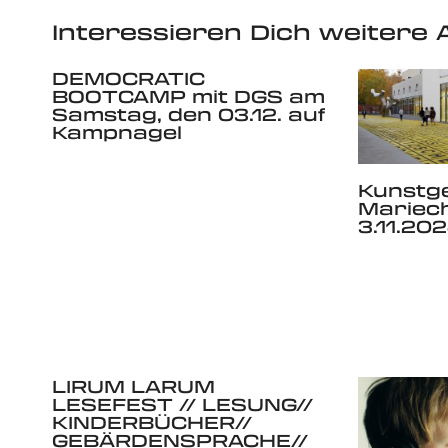
Interessieren Dich weitere A
DEMOCRATIC
BOOTCAMP mit DGS am
Samstag, den 03.12. auf
Kampnagel
Kunstge
Mariec
3.11.202
LIRUM LARUM
LESEFEST // LESUNG//
KINDERBÜCHER//
GEBÄRDENSPRACHE//