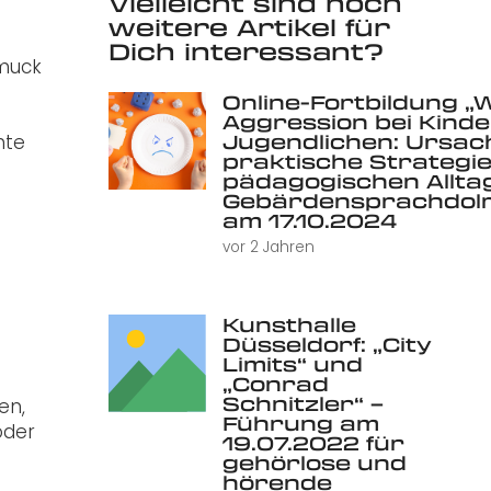
Vielleicht sind noch
weitere Artikel für
Dich interessant?
hmuck
Online-Fortbildung „
Aggression bei Kind
Jugendlichen: Ursac
hte
praktische Strategie
pädagogischen Alltag 
Gebärdensprachdolm
am 17.10.2024
vor 2 Jahren
Kunsthalle
Düsseldorf: „City
Limits“ und
„Conrad
Schnitzler“ –
en,
Führung am
oder
19.07.2022 für
gehörlose und
hörende