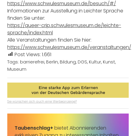
https://www.schwulesmuseum.de/besuch/#/
Informationen zur Ausstellung in Leichter Sprache
finden Sie unter:
https://queer-crip.schwulesmuseum.de/leichte-
sprache/index.html
Alle Veranstaltungen finden Sie hier:
https://www.schwulesmuseum.de/veranstaltungen/
Post Views:
1.661
Tags:
barrierefrei
,
Berlin
,
Bildung
,
DGS
,
Kultur
,
Kunst
,
Museum
Sie wünschen sich auch eine Werbeanzeige?
Taubenschlag+
bietet Abonnierenden
exklusiven Zugang zu interessanten Inhalten.