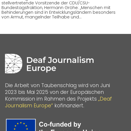
stellvertretende Vorsitzende der CDU/CSU-
Bundestagsfraktion, Hermann Gröhe: „Menschen mit
Behinderungen sind in Entwicklungsländern besonders
von Armut, mangelnder Teilhabe und…
Die Arbeit von Taubenschlag wird von Juni
2023 bis Mai 2025 von der Europäischen
Kommission im Rahmen des Projekts
„Deaf
Journalism Europe“
kofinanziert.