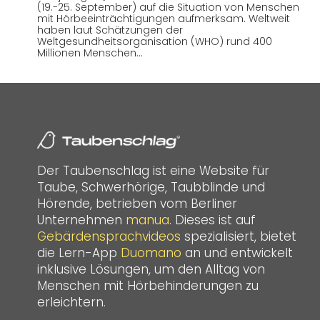
(19.-25. September) auf die Situation von Menschen
mit Hörbeeinträchtigungen aufmerksam. Weltweit
haben laut Schätzungen der
Weltgesundheitsorganisation (WHO) rund 400
Millionen Menschen…
Der Taubenschlag ist eine Website für
Taube, Schwerhörige, Taubblinde und
Hörende, betrieben vom Berliner
Unternehmen
manua
. Dieses ist auf
Gebärdensprachvideos
spezialisiert, bietet
die Lern-App
Duomano
an und entwickelt
inklusive Lösungen, um den Alltag von
Menschen mit Hörbehinderungen zu
erleichtern.