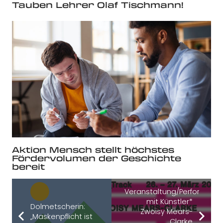
Tauben Lehrer Olaf Tischmann!
Aktion Mensch stellt höchstes
Fördervolumen der Geschichte
bereit
Veranstaltung/Performanc
mit Künstler*
Dolmetscherin:
Zwoisy Mears-
„Maskenpflicht ist
Clarke