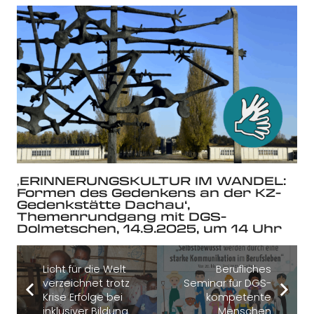
‚ERINNERUNGSKULTUR IM WANDEL:
Formen des Gedenkens an der KZ-
Gedenkstätte Dachau‘,
Themenrundgang mit DGS-
Dolmetschen, 14.9.2025, um 14 Uhr
Licht für die Welt
Berufliches
verzeichnet trotz
Seminar für DGS-
Krise Erfolge bei
kompetente
inklusiver Bildung
Menschen