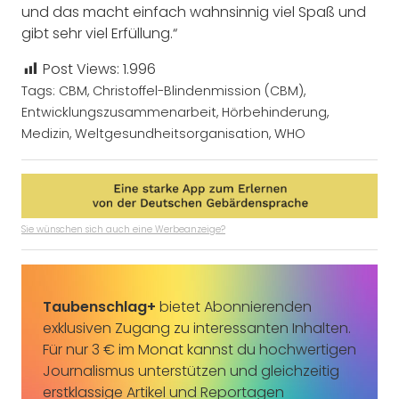
und das macht einfach wahnsinnig viel Spaß und
gibt sehr viel Erfüllung.“
Post Views:
1.996
Tags:
CBM
,
Christoffel-Blindenmission (CBM)
,
Entwicklungszusammenarbeit
,
Hörbehinderung
,
Medizin
,
Weltgesundheitsorganisation
,
WHO
Sie wünschen sich auch eine Werbeanzeige?
Taubenschlag+
bietet Abonnierenden
exklusiven Zugang zu interessanten Inhalten.
Für nur 3 € im Monat kannst du hochwertigen
Journalismus unterstützen und gleichzeitig
erstklassige Artikel und Reportagen