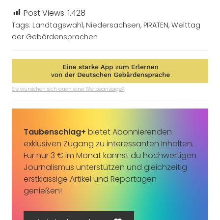
Post Views:
1.428
Tags:
Landtagswahl
,
Niedersachsen
,
PIRATEN
,
Welttag
der Gebärdensprachen
Sie wünschen sich auch eine Werbeanzeige?
Taubenschlag+
bietet Abonnierenden
exklusiven Zugang zu interessanten Inhalten.
Für nur 3 € im Monat kannst du hochwertigen
Journalismus unterstützen und gleichzeitig
erstklassige Artikel und Reportagen
genießen!