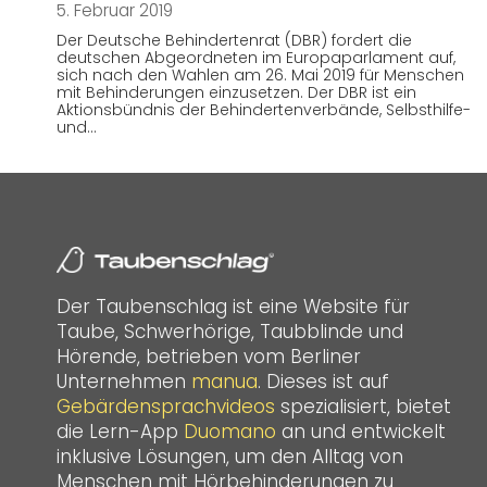
5. Februar 2019
Der Deutsche Behindertenrat (DBR) fordert die
deutschen Abgeordneten im Europaparlament auf,
sich nach den Wahlen am 26. Mai 2019 für Menschen
mit Behinderungen einzusetzen. Der DBR ist ein
Aktionsbündnis der Behindertenverbände, Selbsthilfe-
und…
Der Taubenschlag ist eine Website für
Taube, Schwerhörige, Taubblinde und
Hörende, betrieben vom Berliner
Unternehmen
manua
. Dieses ist auf
Gebärdensprachvideos
spezialisiert, bietet
die Lern-App
Duomano
an und entwickelt
inklusive Lösungen, um den Alltag von
Menschen mit Hörbehinderungen zu