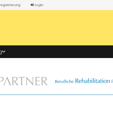
Registrierung
LogIn
g