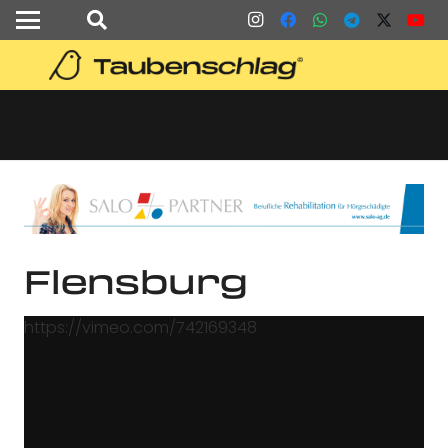
Flensburg
https://vimeo.com/742169348