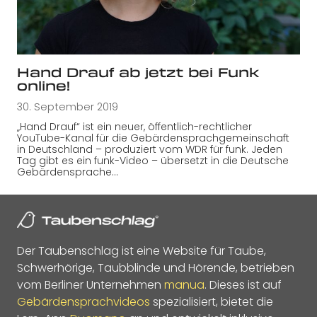
Hand Drauf ab jetzt bei Funk
online!
30. September 2019
„Hand Drauf“ ist ein neuer, öffentlich-rechtlicher
YouTube-Kanal für die Gebärdensprachgemeinschaft
in Deutschland – produziert vom WDR für funk. Jeden
Tag gibt es ein funk-Video – übersetzt in die Deutsche
Gebärdensprache…
Der Taubenschlag ist eine Website für Taube,
Schwerhörige, Taubblinde und Hörende, betrieben
vom Berliner Unternehmen
manua
. Dieses ist auf
Gebärdensprachvideos
spezialisiert, bietet die