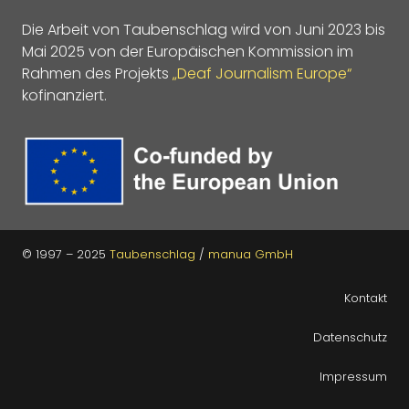
Die Arbeit von Taubenschlag wird von Juni 2023 bis
Mai 2025 von der Europäischen Kommission im
Rahmen des Projekts
„Deaf Journalism Europe“
kofinanziert.
© 1997 – 2025
Taubenschlag
/
manua GmbH
Kontakt
Datenschutz
Impressum