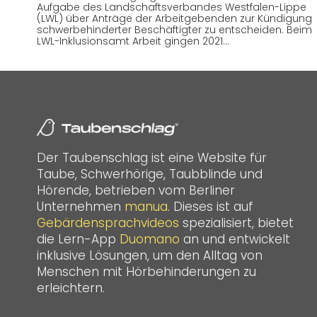
Aufgabe des Landschaftsverbandes Westfalen-Lippe
(LWL) über Anträge der Arbeitgebenden zur Kündigung
schwerbehinderter Beschäftigter zu entscheiden. Beim
LWL-Inklusionsamt Arbeit gingen 2021…
Der Taubenschlag ist eine Website für
Taube, Schwerhörige, Taubblinde und
Hörende, betrieben vom Berliner
Unternehmen
manua
. Dieses ist auf
Gebärdensprachvideos
spezialisiert, bietet
die Lern-App
Duomano
an und entwickelt
inklusive Lösungen, um den Alltag von
Menschen mit Hörbehinderungen zu
erleichtern.