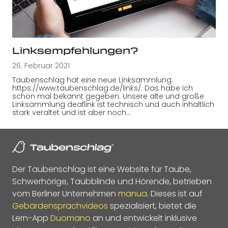
Linksempfehlungen?
26. Februar 2021
Taubenschlag hat eine neue Linksammlung:
https://www.taubenschlag.de/links/. Das habe ich
schon mal bekannt gegeben. Unsere alte und große
Linksammlung deaflink ist technisch und auch inhaltlich
stark veraltet und ist aber noch…
Der Taubenschlag ist eine Website für Taube,
Schwerhörige, Taubblinde und Hörende, betrieben
vom Berliner Unternehmen
manua
. Dieses ist auf
Gebärdensprachvideos
spezialisiert, bietet die
Lern-App
Duomano
an und entwickelt inklusive