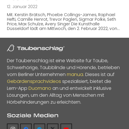
12. Januar 2022
Mit: Kerstin Brätsch, Phoebe Collings-James, Raphael
Hefti, Camille Henrot, Trevor Paglen, Sigmar Polke, Seth
Price, Max Schulze, Avery Singer Die Kunsthalle
Düsseldorf lädt am Mittwoch, den 2. Februar 2022, von…
Der Taubenschlag ist eine Website für Taube,
Schwerhörige, Taubblinde und Hörende, betrieben
vom Berliner Unternehmen
manua
. Dieses ist auf
Gebärdensprachvideos
spezialisiert, bietet die
Lern-App
Duomano
an und entwickelt inklusive
Lösungen, um den Alltag von Menschen mit
Hörbehinderungen zu erleichtern.
Soziale Medien