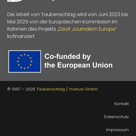
Die Arbeit von Taubenschlag wird von Juni 2023 bis
Mai 2025 von der Europäischen Kommission im
Rahmen des Projekts
„Deaf Journalism Europe“
kofinanziert.
© 1997 – 2025
Taubenschlag
/
manua GmbH
Kontakt
Datenschutz
Impressum