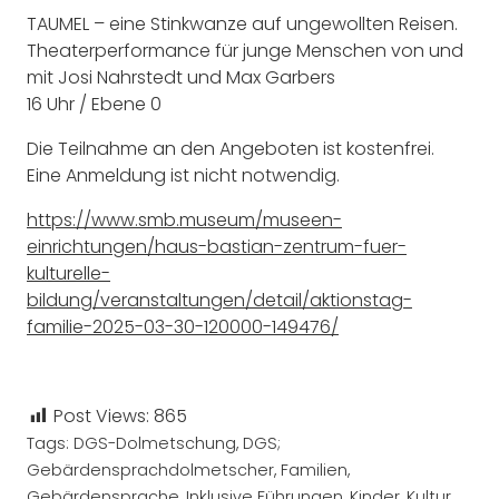
TAUMEL – eine Stinkwanze auf ungewollten Reisen.
Theaterperformance für junge Menschen von und
mit Josi Nahrstedt und Max Garbers
16 Uhr / Ebene 0
Die Teilnahme an den Angeboten ist kostenfrei.
Eine Anmeldung ist nicht notwendig.
https://www.smb.museum/museen-
einrichtungen/haus-bastian-zentrum-fuer-
kulturelle-
bildung/veranstaltungen/detail/aktionstag-
familie-2025-03-30-120000-149476/
Post Views:
865
Tags:
DGS-Dolmetschung
,
DGS;
Gebärdensprachdolmetscher
,
Familien
,
Gebärdensprache
,
Inklusive Führungen
,
Kinder
,
Kultur
,