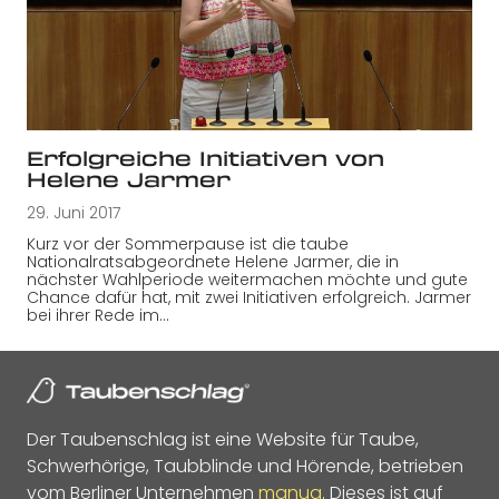
Erfolgreiche Initiativen von
Helene Jarmer
29. Juni 2017
Kurz vor der Sommerpause ist die taube
Nationalratsabgeordnete Helene Jarmer, die in
nächster Wahlperiode weitermachen möchte und gute
Chance dafür hat, mit zwei Initiativen erfolgreich. Jarmer
bei ihrer Rede im…
Der Taubenschlag ist eine Website für Taube,
Schwerhörige, Taubblinde und Hörende, betrieben
vom Berliner Unternehmen
manua
. Dieses ist auf