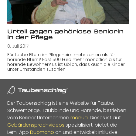
Urteil gegen gehörlose Seniorin
in der Pflege
8. Juli 2017
Für taube Eltern im Pflegeheim mehr zahlen als für
hörende Eltern? Fast 500 Euro mehr monatlich als für
hörende Bewohner? Es ist üblich, dass auch die Kinder
unter Umständen zuzahlen…
Der Taubenschlag ist eine Website für Taube,
Schwerhörige, Taubblinde und Hörende, betrieben
vom Berliner Unternehmen
manua
. Dieses ist auf
Gebärdensprachvideos
spezialisiert, bietet die
Lern-App
Duomano
an und entwickelt inklusive