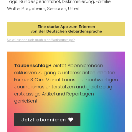
Tags:
Bundesgerichtshof
,
Diskriminierung
,
Familie
Walte
,
Pflegeheim
,
Senioren
,
Urteil
Sie wünschen sich auch eine Werbeanzeige?
Taubenschlag+
bietet Abonnierenden
exklusiven Zugang zu interessanten Inhalten.
Für nur 3 € im Monat kannst du hochwertigen
Journalismus unterstützen und gleichzeitig
erstklassige Artikel und Reportagen
genießen!
Jetzt abonnieren