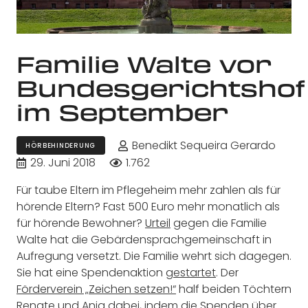
Familie Walte vor
Bundesgerichtshof
im September
Benedikt Sequeira Gerardo
HÖRBEHINDERUNG
29. Juni 2018
1.762
Für taube Eltern im Pflegeheim mehr zahlen als für
hörende Eltern? Fast 500 Euro mehr monatlich als
für hörende Bewohner?
Urteil
gegen die Familie
Walte hat die Gebärdensprachgemeinschaft in
Aufregung versetzt. Die Familie wehrt sich dagegen.
Sie hat eine Spendenaktion
gestartet
. Der
Förderverein „Zeichen setzen!“
half beiden Töchtern
Renate und Anja dabei, indem die Spenden über