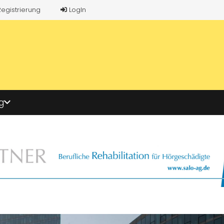
Registrierung
LogIn
g