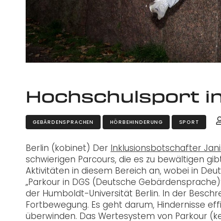
Hochschulsport i
GEBÄRDENSPRACHEN
HÖRBEHINDERUNG
SPORT
Berlin (kobinet) Der
Inklusionsbotschafter Jan
schwierigen Parcours, die es zu bewältigen g
Aktivitäten in diesem Bereich an, wobei in D
„Parkour in DGS (Deutsche Gebärdensprache)
der Humboldt-Universität Berlin. In der Beschre
Fortbewegung. Es geht darum, Hindernisse effizi
überwinden. Das Wertesystem von Parkour (kei