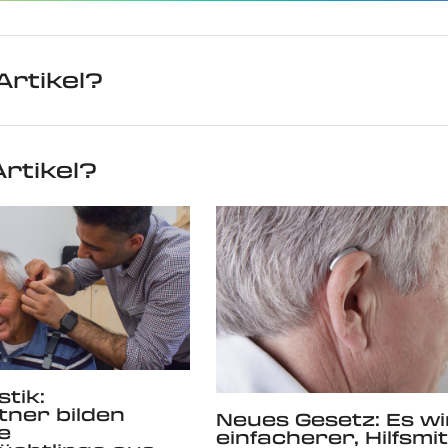
Artikel?
rtikel?
tik:
ner bilden
Neues Gesetz: Es w
e
einfacherer, Hilfsmit