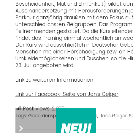
Bescheidenheit, Mut und Ehrlichkeit) bildet d
Auseinandersetzung mit Herausforderungen jegl
Parkour ganzjährig draußen mit dem Fokus auf 
unterschiedlichsten Zielgruppen. Das Program
Teilnehmenden gestaltet. Da die Kursleitende
findet das Training einmal wöchentlich an wec
Der Kurs wird ausschließlich in Deutscher Ge
Menschen mit einer Hörschädigung bzw. an Hör
Umkleidemöglichkeiten und Duschen, so die Hinw
23. Juli angeboten wird.
Link zu weiteren Informationen
Link zur Facebook-Seite von Janis Geiger
Post Views:
2.377
Tags:
Gebärdensprache
,
Hochschule
,
Janis Geiger
,
S