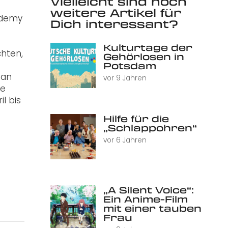
Vielleicht sind noch
weitere Artikel für
cademy
Dich interessant?
Kulturtage der
chten,
Gehörlosen in
Potsdam
 an
vor 9 Jahren
ne
l bis
Hilfe für die
„Schlappohren“
vor 6 Jahren
„A Silent Voice“:
Ein Anime-Film
mit einer tauben
Frau