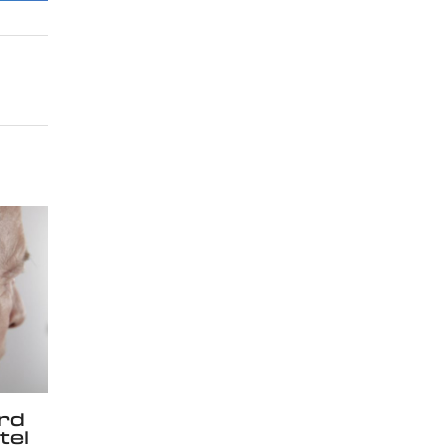
ird
tel