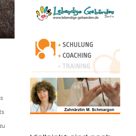
ts
ts
zu