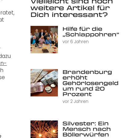
Vielleicht sind noch
weitere Artikel für
ratet,
Dich interessant?
at
Hilfe für die
„Schlappohren“
vor 6 Jahren
r
 dazu
hn-
ch
Brandenburg
se
erhöht
Gehörlosengeld
um rund 20
Prozent
vor 2 Jahren
Silvester: Ein
Mensch nach
Böllerwürfen
t