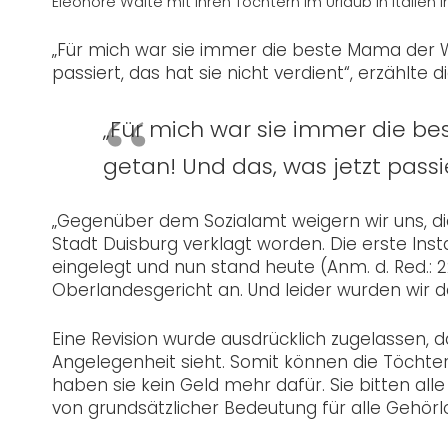
Eleonore Walte mit ihren Töchtern im Urlaub in Italien
„Für mich war sie immer die beste Mama der Wel
passiert, das hat sie nicht verdient“, erzählte d
„Für mich war sie immer die bes
getan! Und das, was jetzt passie
„Gegenüber dem Sozialamt weigern wir uns, die
Stadt Duisburg verklagt worden. Die erste In
eingelegt und nun stand heute (Anm. d. Red.: 2
Oberlandesgericht an. Und leider wurden wir da
Eine Revision wurde ausdrücklich zugelassen, d
Angelegenheit sieht. Somit können die Töchter
haben sie kein Geld mehr dafür. Sie bitten alle
von grundsätzlicher Bedeutung für alle Gehörl