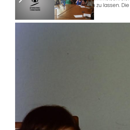
„hörendes“ Pflegeheim verlegen zu lassen. Di
zugeschnittene Pflege.