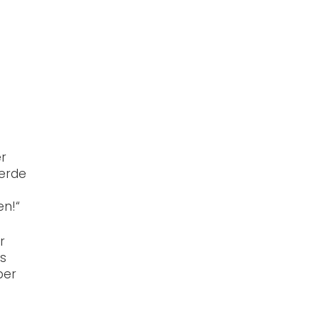
er
werde
en!“
r
gs
ber