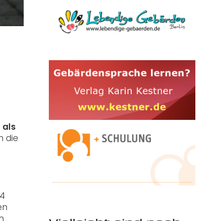
 als
n die
74
en
n