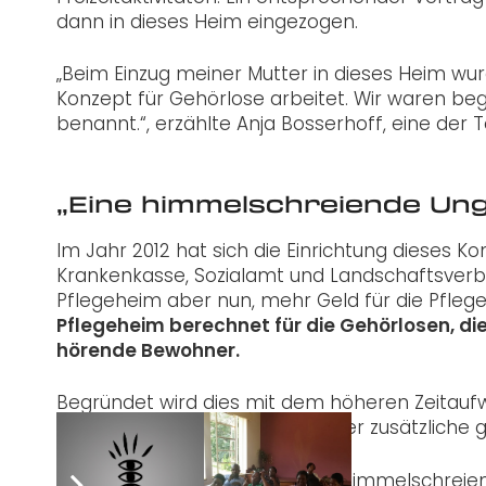
dann in dieses Heim eingezogen.
„Beim Einzug meiner Mutter in dieses Heim wu
Konzept für Gehörlose arbeitet. Wir waren beg
benannt.“, erzählte Anja Bosserhoff, eine der T
„Eine himmelschreiende Ung
Im Jahr 2012 hat sich die Einrichtung dieses Ko
Krankenkasse, Sozialamt und Landschaftsverba
Pflegeheim aber nun, mehr Geld für die Pflege
Pflegeheim berechnet für die Gehörlosen, die
hörende Bewohner.
Begründet wird dies mit dem höheren Zeitauf
wird. Außerdem muss ja auch der zusätzliche g
Für beide Töchter ist das „eine himmelschreiende