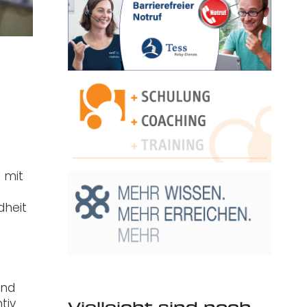
 mit
dheit
und
tiv
Vielleicht sind noch