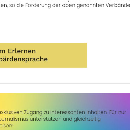
rden, so die Forderung der oben genannten Verbände
klusiven Zugang zu interessanten Inhalten. Für nur
urnalismus unterstützen und gleichzeitig
ießen!