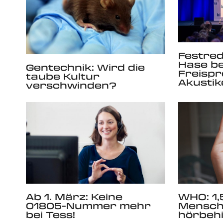
Festred
Hase be
Gentechnik: Wird die
Freisp
taube Kultur
Akustik
verschwinden?
Ab 1. März: Keine
WHO: 1,
01805-Nummer mehr
Mensch
bei Tess!
hörbeh