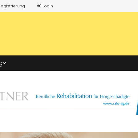
Registrierung
LogIn
g