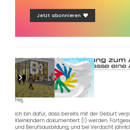
Jetzt abonnieren
Was ist deine Meinung zum 
1
Kommentar
.
Hinterlasse eine
P. Sehsah
23. Januar 2023 6:05
Hej,
ich bin dafür, dass bereits mit der Geburt ver
Kleinkindern dokumentiert (!) werden. Fortges
und Berufsausbildung, und bei Verdacht jährl