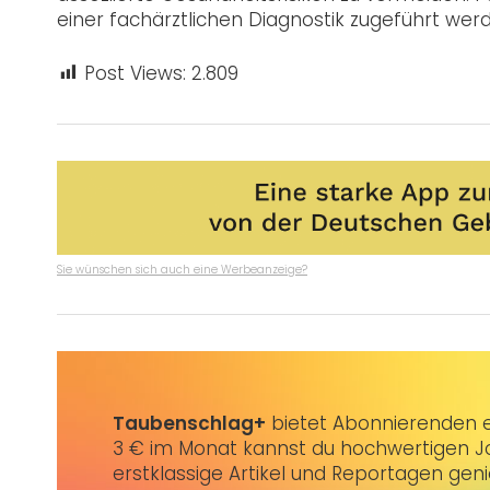
einer fachärztlichen Diagnostik zugeführt we
Post Views:
2.809
Sie wünschen sich auch eine Werbeanzeige?
Taubenschlag+
bietet Abonnierenden ex
3 € im Monat kannst du hochwertigen Jo
erstklassige Artikel und Reportagen gen