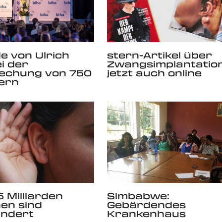
e von Ulrich
stern-Artikel über
i der
Zwangsimplantatio
rechung von 750
jetzt auch online
ern
5 Milliarden
Simbabwe:
en sind
Gebärdendes
indert
Krankenhaus