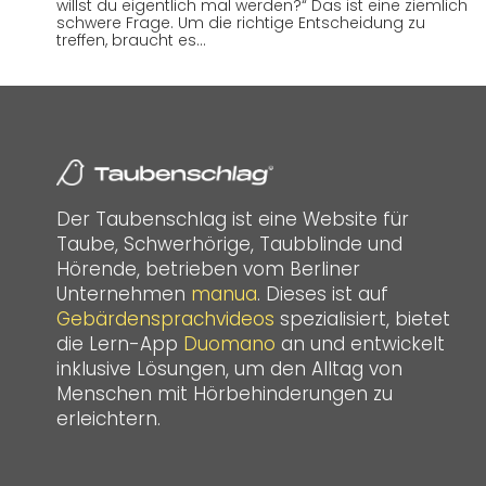
willst du eigentlich mal werden?“ Das ist eine ziemlich
schwere Frage. Um die richtige Entscheidung zu
treffen, braucht es…
Der Taubenschlag ist eine Website für
Taube, Schwerhörige, Taubblinde und
Hörende, betrieben vom Berliner
Unternehmen
manua
. Dieses ist auf
Gebärdensprachvideos
spezialisiert, bietet
die Lern-App
Duomano
an und entwickelt
inklusive Lösungen, um den Alltag von
Menschen mit Hörbehinderungen zu
erleichtern.