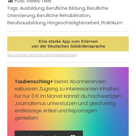
Post Views:
1.816
Tags:
Ausbildung
,
Berufliche Bildung
,
Berufliche
Orientierung
,
Berufliche Rehabilitation
,
Berufsausbildung
,
Hörgeschädigtenarbeit
,
Praktikum
Sie wünschen sich auch eine Werbeanzeige?
Taubenschlag+
bietet Abonnierenden
exklusiven Zugang zu interessanten Inhalten.
Für nur 3 € im Monat kannst du hochwertigen
Journalismus unterstützen und gleichzeitig
erstklassige Artikel und Reportagen
genießen!