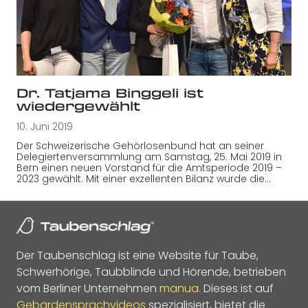
Dr. Tatjama Binggeli ist
wiedergewählt
10. Juni 2019
Der Schweizerische Gehörlosenbund hat an seiner
Delegiertenversammlung am Samstag, 25. Mai 2019 in
Bern einen neuen Vorstand für die Amtsperiode 2019 –
2023 gewählt. Mit einer exzellenten Bilanz wurde die…
Der Taubenschlag ist eine Website für Taube,
Schwerhörige, Taubblinde und Hörende, betrieben
vom Berliner Unternehmen
manua
. Dieses ist auf
Gebärdensprachvideos
spezialisiert, bietet die