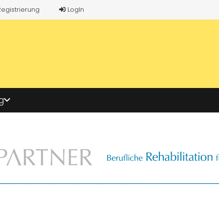
Registrierung
LogIn
g