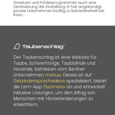
Gesetzen und Förderprogrammen auch eine
Veränderung der Einstellung. Er hat angekündigt,
private Unternehmen künftig zu Barrierefreiheit bei
ihren…
Der Taubenschlag ist eine Website für
Taube, Schwerhörige, Taubblinde und
Hörende, betrieben vom Berliner
Unternehmen
manua
. Dieses ist auf
Gebärdensprachvideos
spezialisiert, bietet
die Lern-App
Duomano
an und entwickelt
inklusive Lösungen, um den Alltag von
Menschen mit Hörbehinderungen zu
erleichtern.