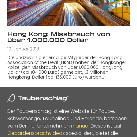
Hong Kong: Missbrauch von
über 1.000.000 Dollar
19. Januar 2018
Dreiundzwanzig ehemalige Mitglieder der Hong Kong
Association of the Deaf (HKAD) haben der Hongkonger
Polizei den Missbrauch von über 1.000.000 Hongkong-
Dollar (ca. 104.000 Euro) gemeldet. 1,3 Millionen
Hongkong-Dollar (ca. 136.000 Euro) wurden…
Der Taubenschlag ist eine Website für Taube,
Schwerhörige, Taubblinde und Hörende, betrieben
vom Berliner Unternehmen
manua
. Dieses ist auf
Gebärdensprachvideos
spezialisiert, bietet die